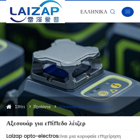
ΕΛΛΗΝΙΚΆ


Σπίτι
Προϊόντα
Αξεσουάρ για επίπεδο λέιζερ
Αξεσουάρ για επίπεδο λέιζερ
Laizap opto-electros
είναι μια κορυφαία επιχείρηση