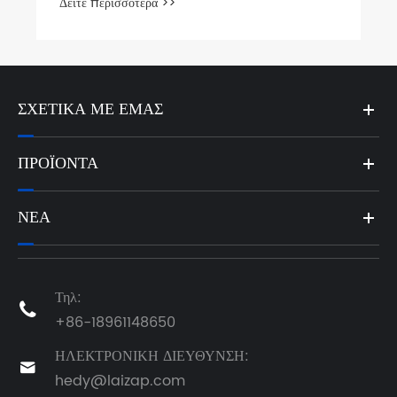
ΣΧΕΤΙΚΆ ΜΕ ΕΜΆΣ
ΠΡΟΪΌΝΤΑ
ΝΈΑ
Τηλ:

+86-18961148650
ΗΛΕΚΤΡΟΝΙΚΗ ΔΙΕΥΘΥΝΣΗ:

hedy@laizap.com