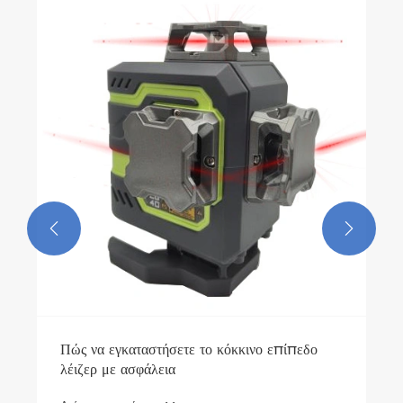
Πού είναι η συγκεκριμένη εφαρμογή του
επιπέδου 3D κόκκινου λέιζερ;
Δείτε περισσότερα >>

