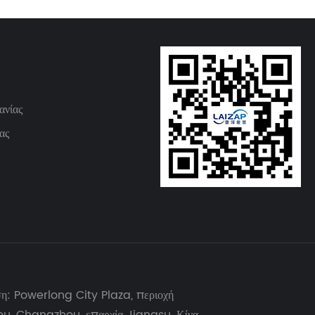
σύγχρονα κατασκευαστικά έργα
ανίας
ας
ση: Powerlong City Plaza, περιοχή
u, Changzhou, επαρχία Jiangsu, Κίνα