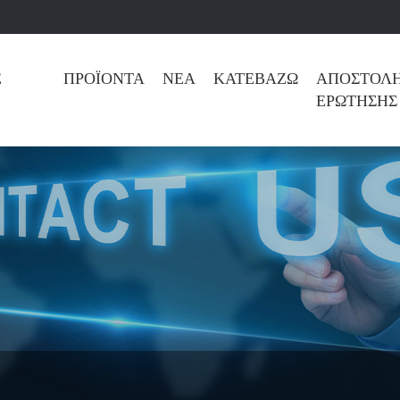
Ε
ΠΡΟΪΌΝΤΑ
ΝΈΑ
ΚΑΤΕΒΆΖΩ
ΑΠΟΣΤΟΛ
ΕΡΏΤΗΣΗΣ