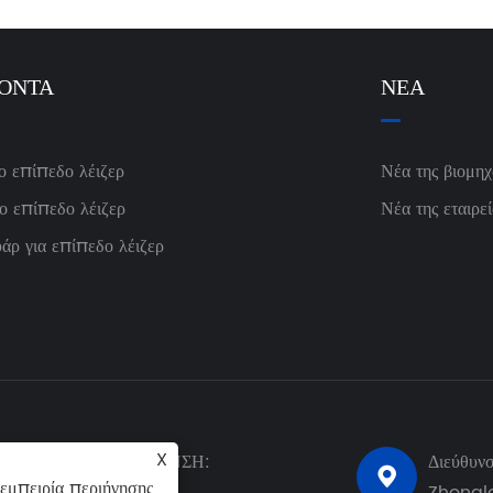
DIY
ΪΌΝΤΑ
ΝΈΑ
ο επίπεδο λέιζερ
Νέα της βιομηχ
ο επίπεδο λέιζερ
Νέα της εταιρεί
άρ για επίπεδο λέιζερ
X
ΕΚΤΡΟΝΙΚΗ ΔΙΕΥΘΥΝΣΗ:
Διεύθυν

εμπειρία περιήγησης,
dy@laizap.com
Zhonglo