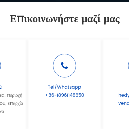
Επικοινωνήστε μαζί μας
Ω
Tel/Whatsapp
a, περιοχή
+86-18961148650
hed
u, επαρχία
ven
να