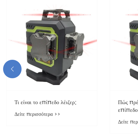

Πώς πρέπει να επιλέξουμε
Για ποι
επίπεδο λέιζερ;
ένα κόκ
Δείτε περισσότερα >>
Δείτε πε