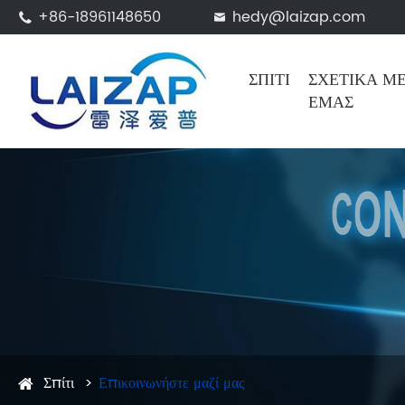
+86-18961148650
hedy@laizap.com


ΣΠΊΤΙ
ΣΧΕΤΙΚΆ Μ
ΕΜΆΣ
Σπίτι
Επικοινωνήστε μαζί μας