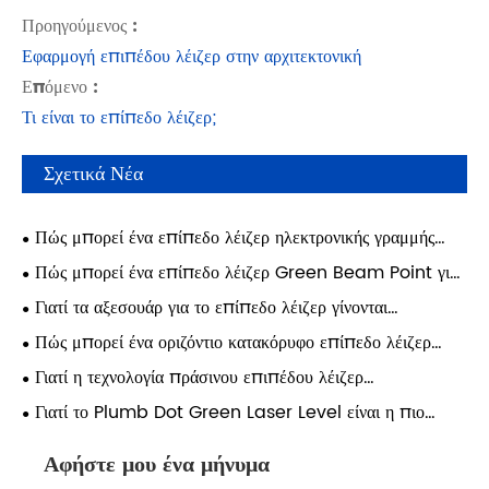
Προηγούμενος :
Εφαρμογή επιπέδου λέιζερ στην αρχιτεκτονική
Επόμενο :
Τι είναι το επίπεδο λέιζερ;
Σχετικά Νέα
Πώς μπορεί ένα επίπεδο λέιζερ ηλεκτρονικής γραμμής
Ερυθρού Σταυρού να βελτιώσει την ακρίβεια και την
Πώς μπορεί ένα επίπεδο λέιζερ Green Beam Point για
αποτελεσματικότητα σε σύγχρονα κατασκευαστικά έργα
Κατασκευές να βελτιώσει την ακρίβεια και την
Γιατί τα αξεσουάρ για το επίπεδο λέιζερ γίνονται
αποτελεσματικότητα σε σύγχρονους χώρους εργασίας
απαραίτητα για τη σύγχρονη εργασία;
Πώς μπορεί ένα οριζόντιο κατακόρυφο επίπεδο λέιζερ
Green Cross Line να βελτιώσει την ακρίβεια σε σύγχρονες
Γιατί η τεχνολογία πράσινου επιπέδου λέιζερ
κατασκευές και έργα DIY
μεταμορφώνει τη σύγχρονη κατασκευή;
Γιατί το Plumb Dot Green Laser Level είναι η πιο
έξυπνη επιλογή για ακριβή ευθυγράμμιση εσωτερικού και
εξωτερικού χώρου
Αφήστε μου ένα μήνυμα