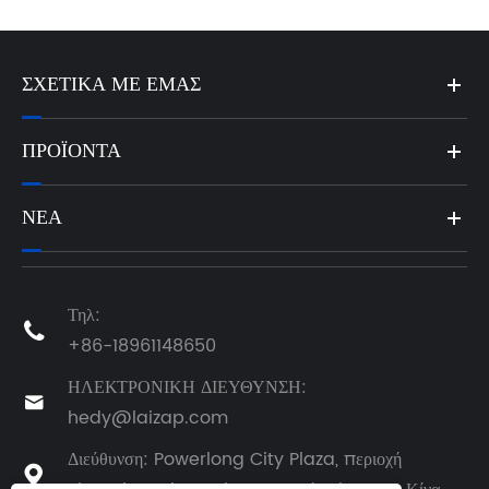
ΣΧΕΤΙΚΆ ΜΕ ΕΜΆΣ
ΠΡΟΪΌΝΤΑ
ΝΈΑ
Τηλ:

+86-18961148650
ΗΛΕΚΤΡΟΝΙΚΗ ΔΙΕΥΘΥΝΣΗ:

hedy@laizap.com
Διεύθυνση: Powerlong City Plaza, περιοχή
