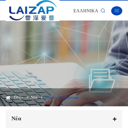
ΕΛΛΗΝΙΚΆ


Σπίτι
Νέα
Νέα της βιομηχανίας
Νέα