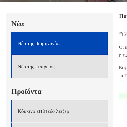
Ποι
Νέα
2
Νέα της βιομηχανίας
Οι κ
η τιμ
Νέα της εταιρείας
‌Br
τα π
Προϊόντα
Κόκκινο επίπεδο λέιζερ