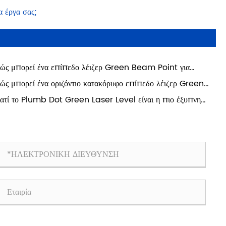
α έργα σας;
ώς μπορεί ένα επίπεδο λέιζερ Green Beam Point για
ασκευές να βελτιώσει την ακρίβεια και την αποτελεσματικότητα
ώς μπορεί ένα οριζόντιο κατακόρυφο επίπεδο λέιζερ Green
σύγχρονους χώρους εργασίας
ss Line να βελτιώσει την ακρίβεια σε σύγχρονες κατασκευές
ιατί το Plumb Dot Green Laser Level είναι η πιο έξυπνη
 έργα DIY
λογή για ακριβή ευθυγράμμιση εσωτερικού και εξωτερικού
ρου