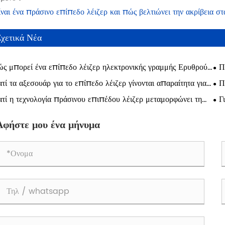
ίναι ένα πράσινο επίπεδο λέιζερ και πώς βελτιώνει την ακρίβεια στ
Σχετικά Νέα
ς μπορεί ένα επίπεδο λέιζερ ηλεκτρονικής γραμμής Ερυθρού
Π
υρού να βελτιώσει την ακρίβεια και την αποτελεσματικότητα σε
Κατ
ατί τα αξεσουάρ για το επίπεδο λέιζερ γίνονται απαραίτητα για
Π
χρονα κατασκευαστικά έργα
σε 
σύγχρονη εργασία;
Cro
ατί η τεχνολογία πράσινου επιπέδου λέιζερ μεταμορφώνει τη
Γ
και
χρονη κατασκευή;
επι
χώ
Αφήστε μου ένα μήνυμα