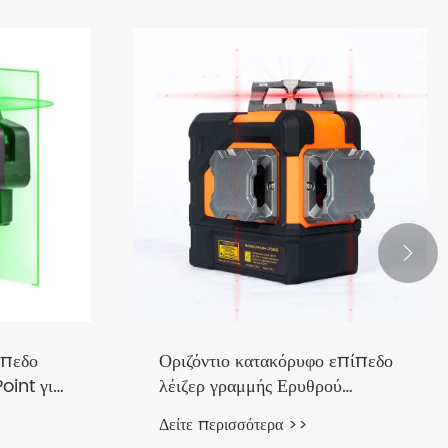

ίπεδο
Οριζόντιο κατακόρυφο επίπεδο
oint για
λέιζερ γραμμής Ερυθρού
Σταυρού
Δείτε περισσότερα >>