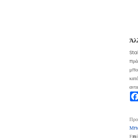
Άλλ
‌Sta
πράσ
μπο
κατ
αντ
Προ
Μπο
Επό