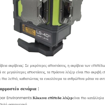
βεια ακρίβειας: Σε μικρότερες αποστάσεις, η ακρίβεια των επιπέδω
 σε μεγαλύτερες αποστάσεις, τα πράσινα λέιζερ είναι πιο ακριβή ε
ι πιο λεπτό, καθιστώντας τα ευκολότερα τα ανθρώπινα μάτια να αντ
φαρμοστέο σενάρια ‌:
door Environments‌:
Κόκκινα επίπεδα λέιζερ
είναι πιο κατάλληλα
πολύ φαινομενικό.