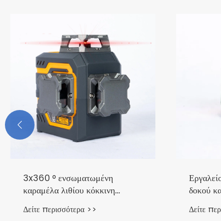

3x360 ° ενσωματωμένη
Εργαλεί
καραμέλα λιθίου κόκκινη
δοκού κ
στάθμη λέιζερ
Δείτε περισσότερα >>
Δείτε πε