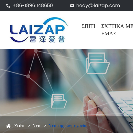
+86-18961148650
hedy@laizap.com


ΣΠΊΤΙ
ΣΧΕΤΙΚΆ Μ
ΕΜΆΣ
Σπίτι
Νέα
Νέα της βιομηχανίας