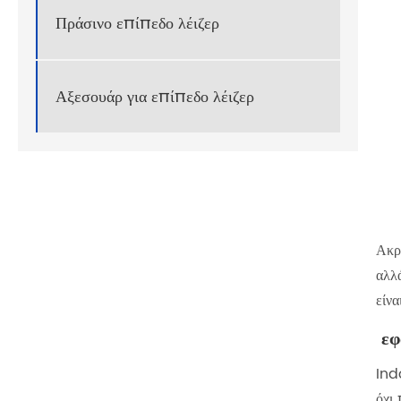
Πράσινο επίπεδο λέιζερ
Αξεσουάρ για επίπεδο λέιζερ
Ακρί
αλλά
είνα
‌ ε
‌In
όχι 