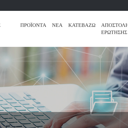
Ε
ΠΡΟΪΌΝΤΑ
ΝΈΑ
ΚΑΤΕΒΆΖΩ
ΑΠΟΣΤΟΛ
ΕΡΏΤΗΣΗΣ