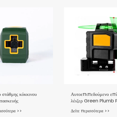
ο στάθμης κόκκινου
Αυτοεπιπεδούμενο επ
ατασκευής
λέιζερ Green Plumb P
κατασκευαστική χρήση
ρισσότερα >>
Δείτε περισσότερα >>